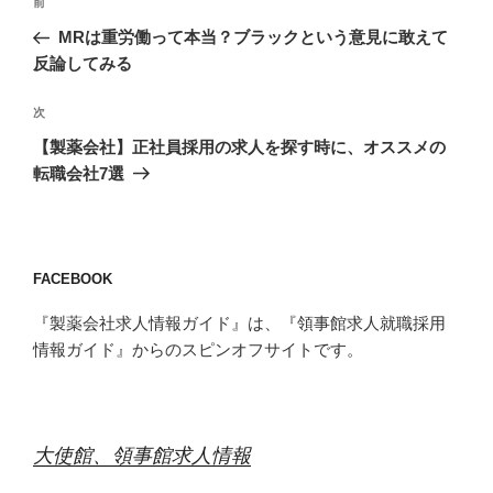
前
前
稿
の
MRは重労働って本当？ブラックという意見に敢えて
ナ
投
反論してみる
ビ
稿
ゲ
次
次
の
ー
【製薬会社】正社員採用の求人を探す時に、オススメの
投
シ
転職会社7選
稿
ョ
ン
FACEBOOK
『製薬会社求人情報ガイド』は、『領事館求人就職採用
情報ガイド』からのスピンオフサイトです。
大使館、領事館求人情報