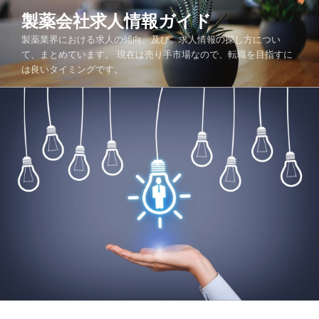
コ
製薬会社求人情報ガイド
ン
製薬業界における求人の傾向、及び、求人情報の探し方につい
テ
て、まとめています。 現在は売り手市場なので、転職を目指すに
ン
は良いタイミングです。
ツ
へ
ス
キ
ッ
プ