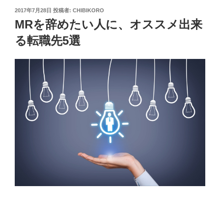
投
2017年7月28日
投稿者:
CHIBIKORO
稿
MRを辞めたい人に、オススメ出来
日:
る転職先5選