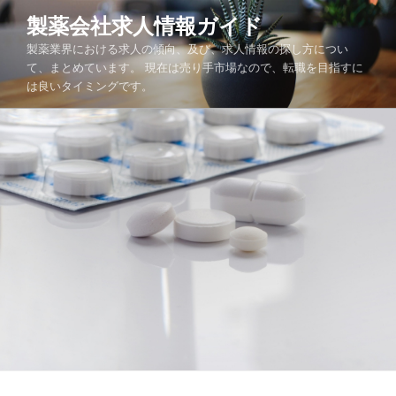
コ
製薬会社求人情報ガイド
ン
製薬業界における求人の傾向、及び、求人情報の探し方につい
テ
て、まとめています。 現在は売り手市場なので、転職を目指すに
ン
は良いタイミングです。
ツ
へ
ス
キ
ッ
プ