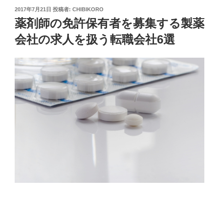
投
2017年7月21日
投稿者:
CHIBIKORO
稿
薬剤師の免許保有者を募集する製薬
日:
会社の求人を扱う転職会社6選