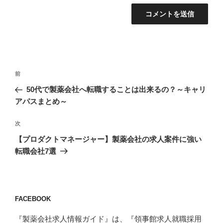
投
前
前
稿
の
50代で製薬会社へ転職することは出来るの？～キャリ
ナ
投
アパスまとめ～
ビ
稿
ゲ
次
次
の
ー
【プロダクトマネージャー】製薬会社の求人案件に強い
投
シ
転職会社7選
稿
ョ
ン
FACEBOOK
『製薬会社求人情報ガイド』は、『領事館求人就職採用