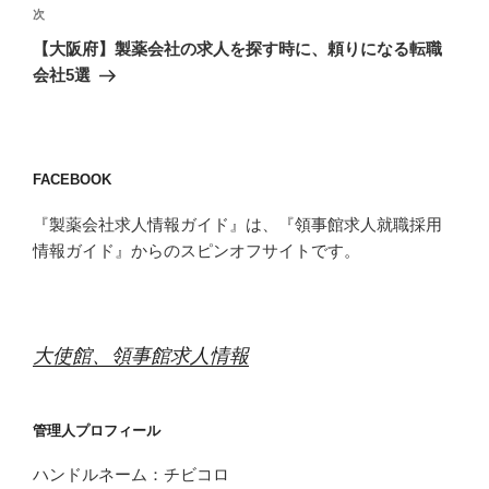
稿
次
次
ナ
の
【大阪府】製薬会社の求人を探す時に、頼りになる転職
ビ
投
会社5選
稿
ゲ
ー
シ
FACEBOOK
ョ
ン
『製薬会社求人情報ガイド』は、『領事館求人就職採用
情報ガイド』からのスピンオフサイトです。
大使館、領事館求人情報
管理人プロフィール
ハンドルネーム：チビコロ