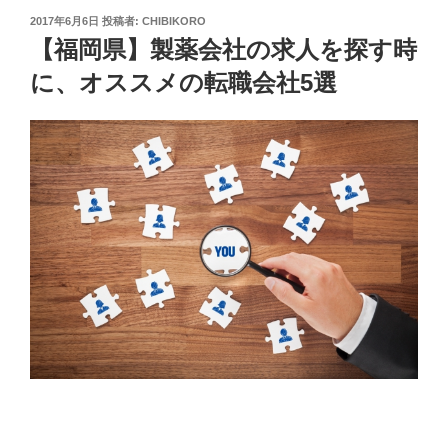
投
2017年6月6日
投稿者:
CHIBIKORO
稿
【福岡県】製薬会社の求人を探す時
日:
に、オススメの転職会社5選