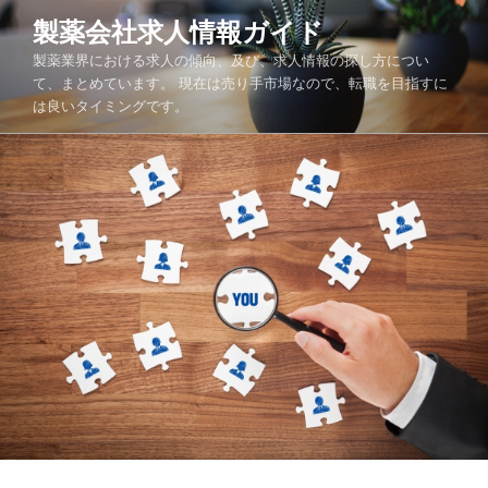
コ
製薬会社求人情報ガイド
ン
製薬業界における求人の傾向、及び、求人情報の探し方につい
テ
て、まとめています。 現在は売り手市場なので、転職を目指すに
ン
は良いタイミングです。
ツ
へ
ス
キ
ッ
プ