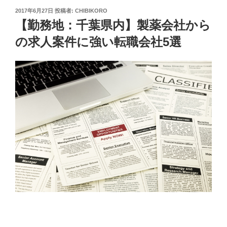
投
2017年6月27日
投稿者:
CHIBIKORO
稿
【勤務地：千葉県内】製薬会社から
日:
の求人案件に強い転職会社5選