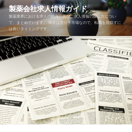
コ
製薬会社求人情報ガイド
ン
製薬業界における求人の傾向、及び、求人情報の探し方につい
テ
て、まとめています。 現在は売り手市場なので、転職を目指すに
ン
は良いタイミングです。
ツ
へ
ス
キ
ッ
プ