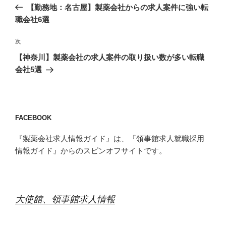
の
【勤務地：名古屋】製薬会社からの求人案件に強い転
ナ
投
職会社6選
ビ
稿
ゲ
次
次
の
ー
【神奈川】製薬会社の求人案件の取り扱い数が多い転職
投
シ
会社5選
稿
ョ
ン
FACEBOOK
『製薬会社求人情報ガイド』は、『領事館求人就職採用
情報ガイド』からのスピンオフサイトです。
大使館、領事館求人情報