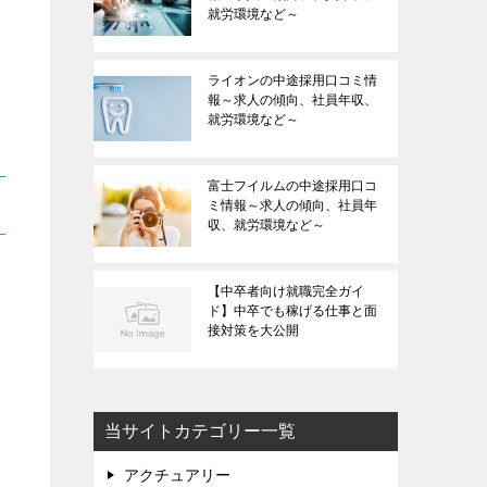
就労環境など～
ライオンの中途採用口コミ情
報～求人の傾向、社員年収、
就労環境など～
富士フイルムの中途採用口コ
ミ情報～求人の傾向、社員年
収、就労環境など～
【中卒者向け就職完全ガイ
ド】中卒でも稼げる仕事と面
接対策を大公開
当サイトカテゴリー一覧
アクチュアリー