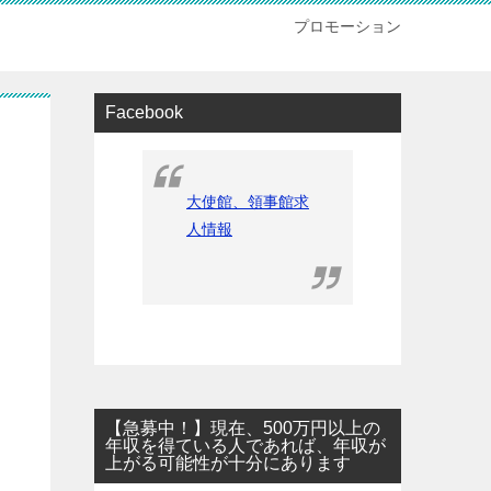
プロモーション
Facebook
大使館、領事館求
人情報
【急募中！】現在、500万円以上の
年収を得ている人であれば、年収が
上がる可能性が十分にあります