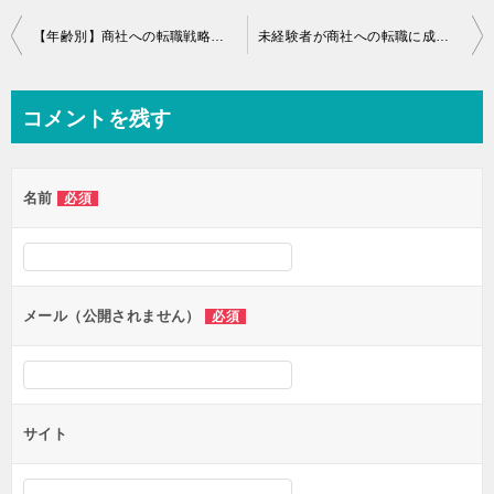
投
【年齢別】商社への転職戦略と成功確率
未経験者が商社への転職に成功するための4つの手段
稿
ナ
コメントを残す
ビ
ゲ
名前
必須
ー
シ
ョ
ン
メール（公開されません）
必須
サイト