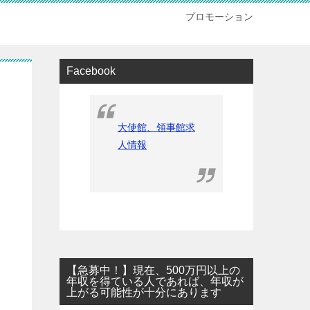
プロモーション
Facebook
大使館、領事館求
人情報
【急募中！】現在、500万円以上の
年収を得ている人であれば、年収が
上がる可能性が十分にあります