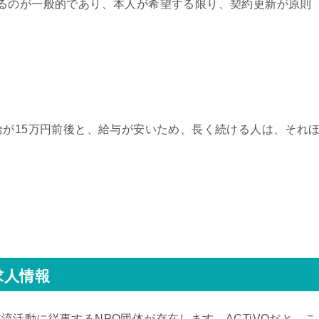
るのが一般的であり、本人が希望する限り、契約更新が原則
給が15万円前後と、給与が安いため、長く続ける人は、それ
求人情報
活動に従事するNPO団体が存在します。ACTiVOだと、こ