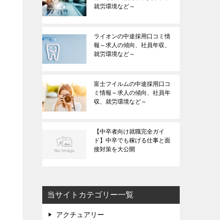
就労環境など～
ライオンの中途採用口コミ情
報～求人の傾向、社員年収、
就労環境など～
富士フイルムの中途採用口コ
ミ情報～求人の傾向、社員年
収、就労環境など～
【中卒者向け就職完全ガイ
ド】中卒でも稼げる仕事と面
接対策を大公開
当サイトカテゴリー一覧
アクチュアリー