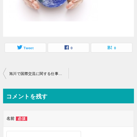
Tweet
0
0
投
旭川で国際交流に関する仕事の求人情報を入手する方法
稿
ナ
コメントを残す
ビ
ゲ
名前
必須
ー
シ