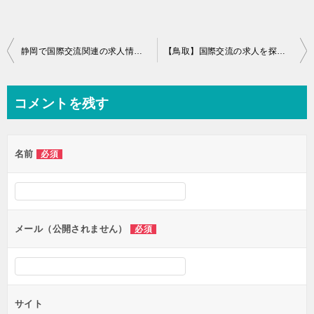
投
静岡で国際交流関連の求人情報を探す時に役立つサイト5選
【鳥取】国際交流の求人を探すにはハローワークをチェック！
稿
ナ
コメントを残す
ビ
ゲ
名前
必須
ー
シ
ョ
ン
メール（公開されません）
必須
サイト