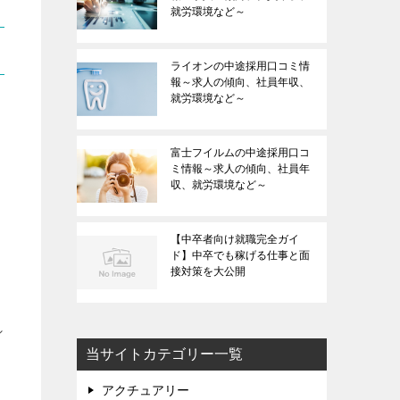
就労環境など～
ライオンの中途採用口コミ情
報～求人の傾向、社員年収、
就労環境など～
富士フイルムの中途採用口コ
ミ情報～求人の傾向、社員年
収、就労環境など～
【中卒者向け就職完全ガイ
ド】中卒でも稼げる仕事と面
接対策を大公開
シ
当サイトカテゴリー一覧
アクチュアリー