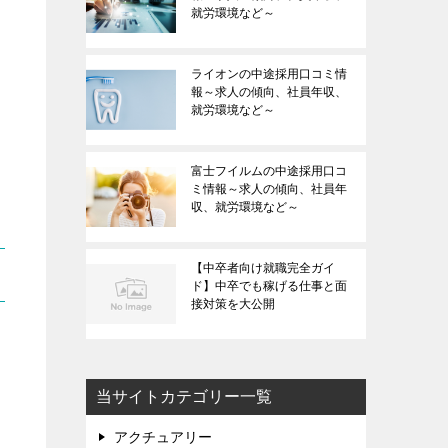
就労環境など～
ライオンの中途採用口コミ情
報～求人の傾向、社員年収、
就労環境など～
富士フイルムの中途採用口コ
ミ情報～求人の傾向、社員年
収、就労環境など～
【中卒者向け就職完全ガイ
ド】中卒でも稼げる仕事と面
接対策を大公開
当サイトカテゴリー一覧
アクチュアリー