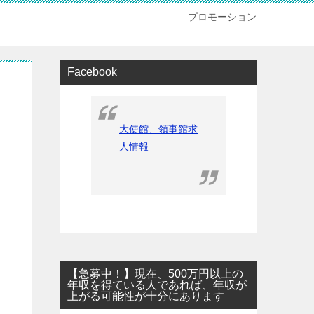
プロモーション
Facebook
大使館、領事館求
人情報
【急募中！】現在、500万円以上の
年収を得ている人であれば、年収が
上がる可能性が十分にあります