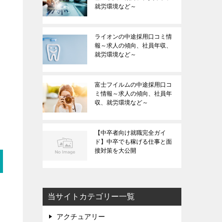
就労環境など～
ライオンの中途採用口コミ情
報～求人の傾向、社員年収、
就労環境など～
富士フイルムの中途採用口コ
ミ情報～求人の傾向、社員年
収、就労環境など～
【中卒者向け就職完全ガイ
ド】中卒でも稼げる仕事と面
接対策を大公開
当サイトカテゴリー一覧
アクチュアリー