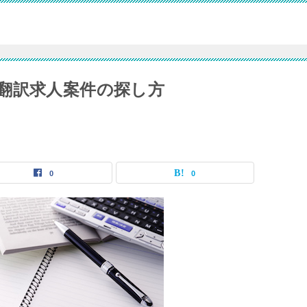
翻訳求人案件の探し方
0
0