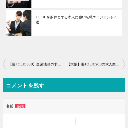
TOEICを条件とする求人に強い転職エージェント7
選
投
【要TOEIC800】企業法務の求人に強い転職サイト6選
【大阪】要TOEIC900の求人案件に強い転職サイト8選
稿
ナ
コメントを残す
ビ
ゲ
名前
必須
ー
シ
ョ