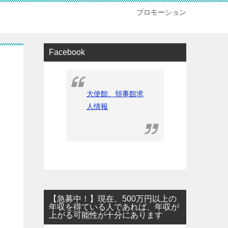
プロモーション
Facebook
大使館、領事館求
人情報
【急募中！】現在、500万円以上の
年収を得ている人であれば、年収が
上がる可能性が十分にあります