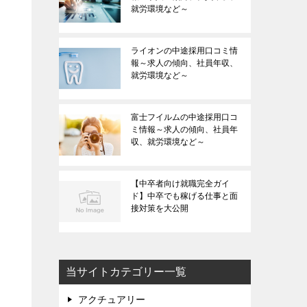
就労環境など～
ライオンの中途採用口コミ情
報～求人の傾向、社員年収、
就労環境など～
富士フイルムの中途採用口コ
ミ情報～求人の傾向、社員年
収、就労環境など～
【中卒者向け就職完全ガイ
ド】中卒でも稼げる仕事と面
接対策を大公開
当サイトカテゴリー一覧
アクチュアリー