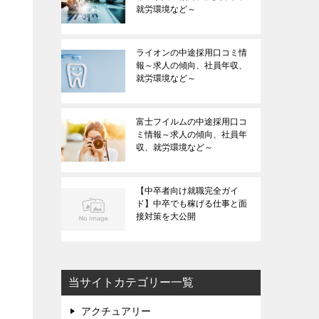
就労環境など～
ライオンの中途採用口コミ情
報～求人の傾向、社員年収、
就労環境など～
富士フイルムの中途採用口コ
ミ情報～求人の傾向、社員年
収、就労環境など～
【中卒者向け就職完全ガイ
ド】中卒でも稼げる仕事と面
接対策を大公開
当サイトカテゴリー一覧
アクチュアリー