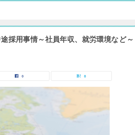
途採用事情～社員年収、就労環境など～
0
0