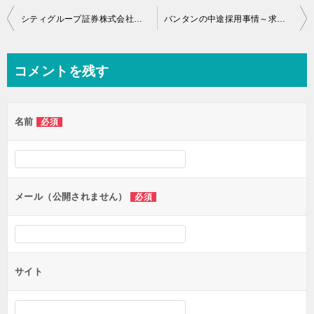
投
シティグループ証券株式会社の中途採用事情～年収、就労環境、etc～
バンタンの中途採用事情～求人の傾向、年収、就労環境など～
稿
ナ
コメントを残す
ビ
ゲ
名前
必須
ー
シ
ョ
ン
メール（公開されません）
必須
サイト