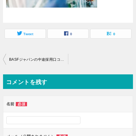
Tweet
0
0
投
BASFジャパンの中途採用口コミ情報～社員年収、就労環境など～
稿
ナ
コメントを残す
ビ
ゲ
名前
必須
ー
シ
ョ