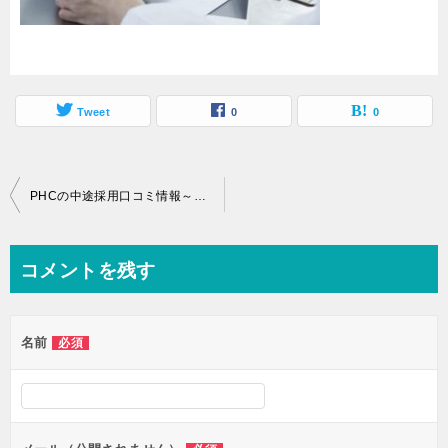
Tweet
0
0
投
PHCの中途採用口コミ情報～求人の傾向、転職者の年収、就労環境など～
稿
ナ
コメントを残す
ビ
ゲ
名前
必須
ー
シ
ョ