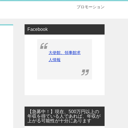
プロモーション
Facebook
大使館、領事館求
人情報
【急募中！】現在、500万円以上の
年収を得ている人であれば、年収が
上がる可能性が十分にあります