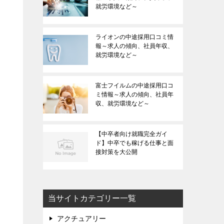
就労環境など～
ライオンの中途採用口コミ情
報～求人の傾向、社員年収、
就労環境など～
富士フイルムの中途採用口コ
ミ情報～求人の傾向、社員年
収、就労環境など～
【中卒者向け就職完全ガイ
ド】中卒でも稼げる仕事と面
接対策を大公開
当サイトカテゴリー一覧
アクチュアリー