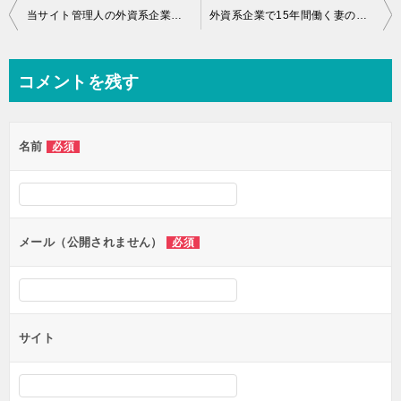
投
当サイト管理人の外資系企業体験談 その２：自動車部品メーカー
外資系企業で15年間働く妻の体験談その1：未経験で採用された理由
稿
ナ
コメントを残す
ビ
ゲ
名前
必須
ー
シ
ョ
ン
メール（公開されません）
必須
サイト