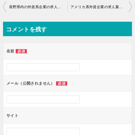
投
長野県内の外資系企業の求人案件を保有している転職エージェント6選
アメリカ系外資企業の求人案件に強い転職エージェント8選
稿
ナ
コメントを残す
ビ
ゲ
名前
必須
ー
シ
ョ
ン
メール（公開されません）
必須
サイト