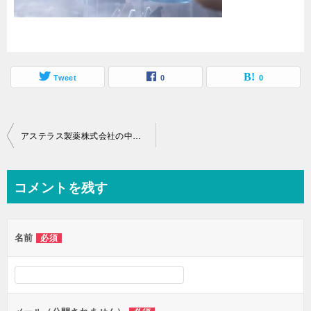
Tweet
0
0
投
アステラス製薬株式会社の中途採用口コミ情報～社員年収、就労環境など～
稿
ナ
コメントを残す
ビ
ゲ
名前
必須
ー
シ
ョ